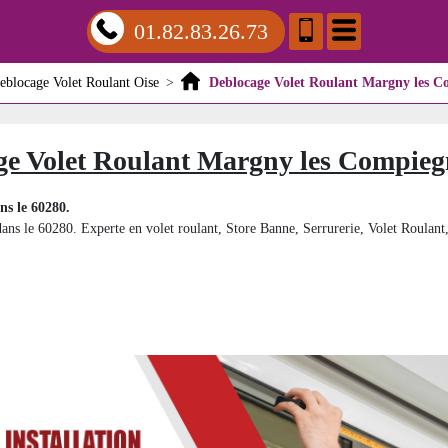
01.82.83.26.73
eblocage Volet Roulant Oise
>
Deblocage Volet Roulant Margny les C
ge Volet Roulant Margny les Compieg
s le 60280.
ns le 60280. Experte en volet roulant, Store Banne, Serrurerie, Volet Roulant, 