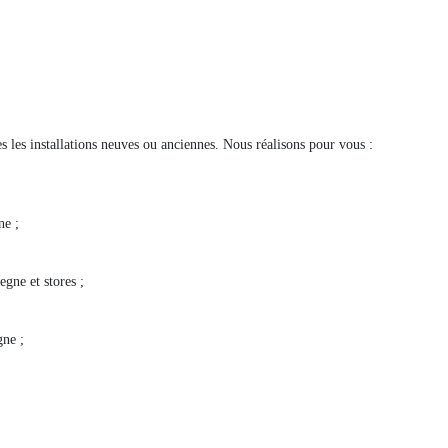
s les installations neuves ou anciennes. Nous réalisons pour vous :
ne ;
gne et stores ;
gne ;