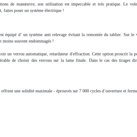
ions de manœuvre, son utilisation est impeccable et très pratique. Le vol
t, faites poser un système électrique !
est équipé d’ un système anti relevage évitant la remontée du tablier. Sur le v
ent moins souvent endommagés !
voir un verrou automatique, retardateur d'effraction. Cette option proscrit la po
férable de choisir des verrous sur la lame finale. Dans le cas des tirages di
ffrent une solidité maximale - éprouvés sur 7 000 cycles d’ouverture et fermetur