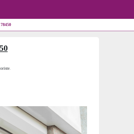
 78450
450
oriste.