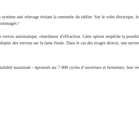
n système anti relevage évitant la remontée du tablier. Sur le volet électrique, l
ndommagés !
n verrou automatique, retardateur d'effraction. Cette option empêche la possibil
adopter des verrous sur la lame finale. Dans le cas des tirages directs, une serrur
solidité maximale - éprouvés sur 7 000 cycles d’ouverture et fermeture, leur rési