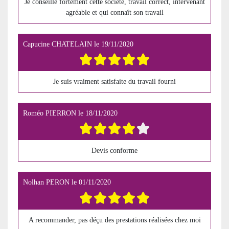
Je conseille fortement cette société, travail correct, intervenant
agréable et qui connaît son travail
Capucine CHATELAIN
le
19/11/2020
Je suis vraiment satisfaite du travail fourni
Roméo PIERRON
le
18/11/2020
Devis conforme
Nolhan PERON
le
01/11/2020
A recommander, pas déçu des prestations réalisées chez moi