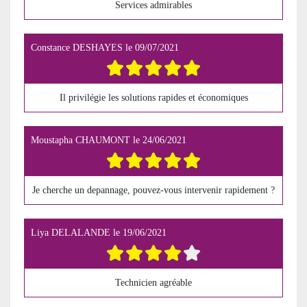
Services admirables
Constance DESHAYES
le
09/07/2021
Il privilégie les solutions rapides et économiques
Moustapha CHAUMONT
le
24/06/2021
Je cherche un depannage, pouvez-vous intervenir rapidement ?
Liya DELALANDE
le
19/06/2021
Technicien agréable