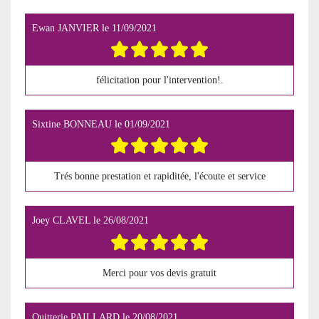
Ewan JANVIER
le
11/09/2021
félicitation pour l'intervention!.
Sixtine BONNEAU
le
01/09/2021
Trés bonne prestation et rapiditée, l'écoute et service
Joey CLAVEL
le
26/08/2021
Merci pour vos devis gratuit
Quitterie PAILLARD
le
20/08/2021