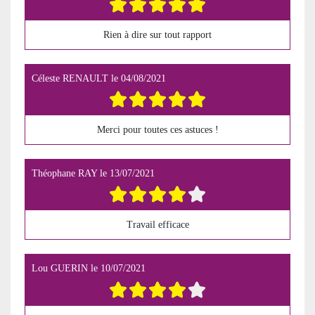
Rien à dire sur tout rapport
Céleste RENAULT
le
04/08/2021
Merci pour toutes ces astuces !
Théophane RAY
le
13/07/2021
Travail efficace
Lou GUERIN
le
10/07/2021