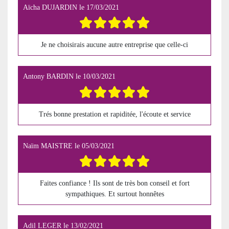
Aïcha DUJARDIN
le
17/03/2021
Je ne choisirais aucune autre entreprise que celle-ci
Antony BARDIN
le
10/03/2021
Trés bonne prestation et rapiditée, l'écoute et service
Naïm MAISTRE
le
05/03/2021
Faites confiance ! Ils sont de très bon conseil et fort
sympathiques. Et surtout honnêtes
Adil LEGER
le
13/02/2021