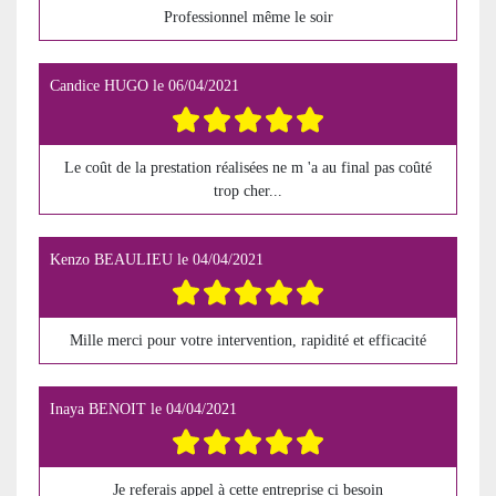
Professionnel même le soir
Candice HUGO
le
06/04/2021
Le coût de la prestation réalisées ne m 'a au final pas coûté
trop cher...
Kenzo BEAULIEU
le
04/04/2021
Mille merci pour votre intervention, rapidité et efficacité
Inaya BENOIT
le
04/04/2021
Je referais appel à cette entreprise ci besoin