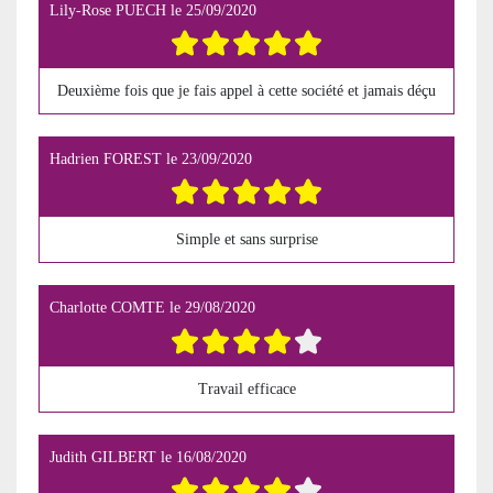
Lily-Rose PUECH
le
25/09/2020
Deuxième fois que je fais appel à cette société et jamais déçu
Hadrien FOREST
le
23/09/2020
Simple et sans surprise
Charlotte COMTE
le
29/08/2020
Travail efficace
Judith GILBERT
le
16/08/2020