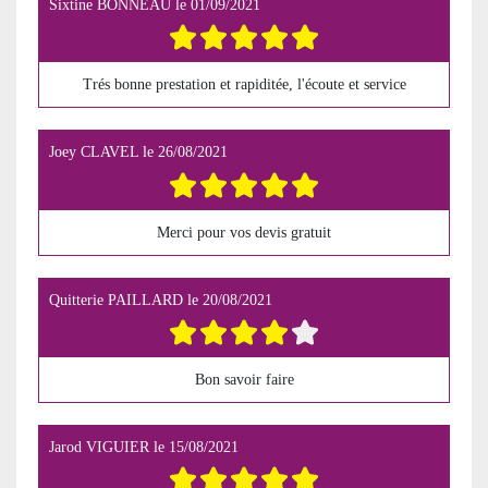
Sixtine BONNEAU
le
01/09/2021
Trés bonne prestation et rapiditée, l'écoute et service
Joey CLAVEL
le
26/08/2021
Merci pour vos devis gratuit
Quitterie PAILLARD
le
20/08/2021
Bon savoir faire
Jarod VIGUIER
le
15/08/2021