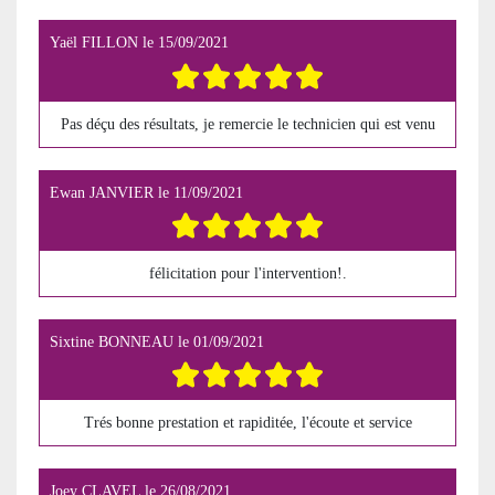
Yaël FILLON
le
15/09/2021
Pas déçu des résultats, je remercie le technicien qui est venu
Ewan JANVIER
le
11/09/2021
félicitation pour l'intervention!.
Sixtine BONNEAU
le
01/09/2021
Trés bonne prestation et rapiditée, l'écoute et service
Joey CLAVEL
le
26/08/2021