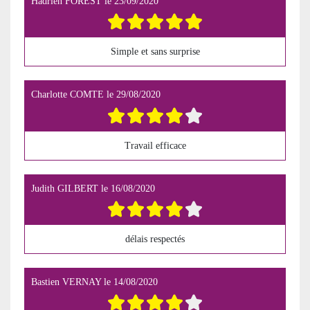
Hadrien FOREST
le
23/09/2020
Simple et sans surprise
Charlotte COMTE
le
29/08/2020
Travail efficace
Judith GILBERT
le
16/08/2020
délais respectés
Bastien VERNAY
le
14/08/2020