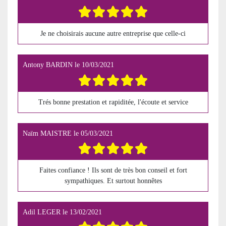
Je ne choisirais aucune autre entreprise que celle-ci
Antony BARDIN
le
10/03/2021
Trés bonne prestation et rapiditée, l'écoute et service
Naïm MAISTRE
le
05/03/2021
Faites confiance ! Ils sont de très bon conseil et fort
sympathiques. Et surtout honnêtes
Adil LEGER
le
13/02/2021