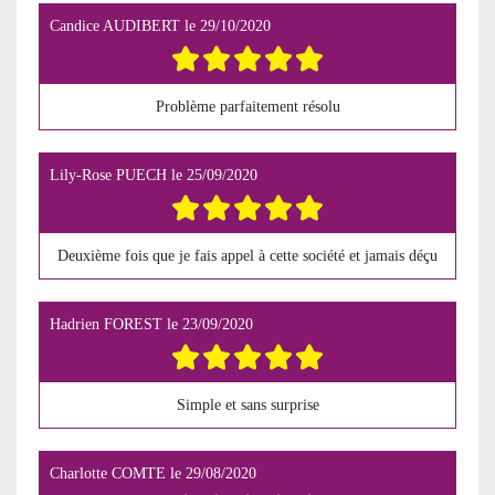
Candice AUDIBERT
le
29/10/2020
Problème parfaitement résolu
Lily-Rose PUECH
le
25/09/2020
Deuxième fois que je fais appel à cette société et jamais déçu
Hadrien FOREST
le
23/09/2020
Simple et sans surprise
Charlotte COMTE
le
29/08/2020