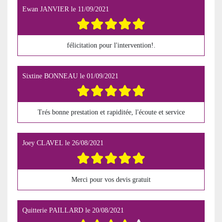
Ewan JANVIER
le
11/09/2021
félicitation pour l'intervention!.
Sixtine BONNEAU
le
01/09/2021
Trés bonne prestation et rapiditée, l'écoute et service
Joey CLAVEL
le
26/08/2021
Merci pour vos devis gratuit
Quitterie PAILLARD
le
20/08/2021