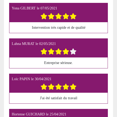
Yona GILBERT
le
07/05/2021
Intervention très rapide et de qualité
Lahna MURAT
le
02/05/2021
Entreprise sérieuse.
Loïc PAPIN
le
30/04/2021
J'ai été satisfait du travail
Hortense GUICHARD
le
25/04/2021