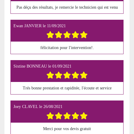
Pas déçu des résultats, je remercie le technicien qui est venu
Ewan JANVIER
le
11/09/2021
félicitation pour l'intervention!.
Sixtine BONNEAU
le
01/09/2021
Trés bonne prestation et rapiditée, l'écoute et service
Joey CLAVEL
le
26/08/2021
Merci pour vos devis gratuit