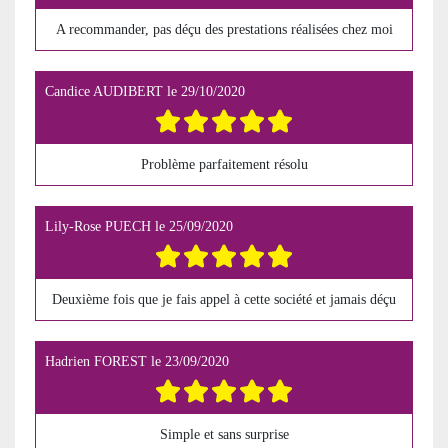
A recommander, pas déçu des prestations réalisées chez moi
Candice AUDIBERT
le
29/10/2020
Problème parfaitement résolu
Lily-Rose PUECH
le
25/09/2020
Deuxième fois que je fais appel à cette société et jamais déçu
Hadrien FOREST
le
23/09/2020
Simple et sans surprise