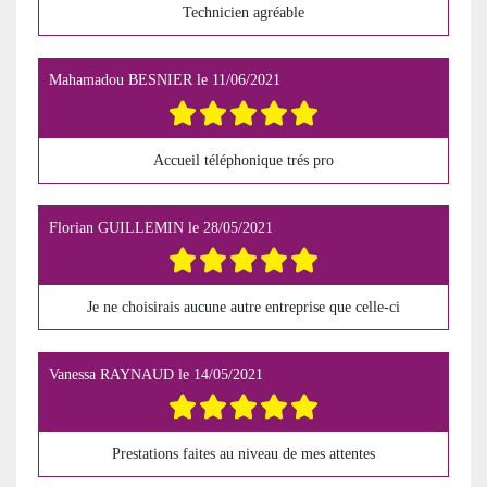
Technicien agréable
Mahamadou BESNIER
le
11/06/2021
Accueil téléphonique trés pro
Florian GUILLEMIN
le
28/05/2021
Je ne choisirais aucune autre entreprise que celle-ci
Vanessa RAYNAUD
le
14/05/2021
Prestations faites au niveau de mes attentes