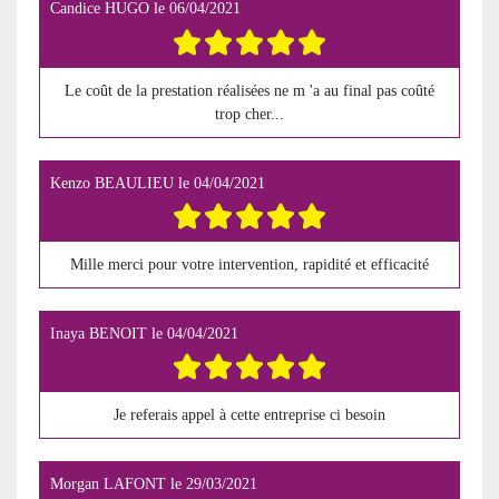
Candice HUGO
le
06/04/2021
Le coût de la prestation réalisées ne m 'a au final pas coûté
trop cher...
Kenzo BEAULIEU
le
04/04/2021
Mille merci pour votre intervention, rapidité et efficacité
Inaya BENOIT
le
04/04/2021
Je referais appel à cette entreprise ci besoin
Morgan LAFONT
le
29/03/2021