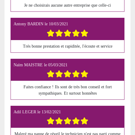
Je ne choisirais aucune autre entreprise que celle-ci
Antony BARDIN
le
10/03/2021
Trés bonne prestation et rapiditée, l'écoute et service
Naïm MAISTRE
le
05/03/2021
Faites confiance ! Ils sont de très bon conseil et fort
sympathiques. Et surtout honnêtes
Adil LEGER
le
13/02/2021
Malgré ma panne de réveil le technicien n'est pas parti comme