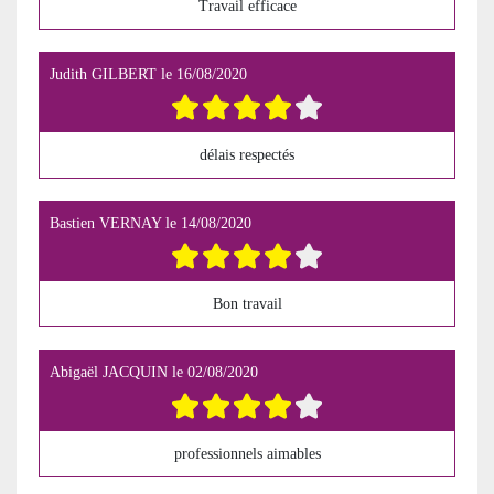
Travail efficace
Judith GILBERT
le
16/08/2020
délais respectés
Bastien VERNAY
le
14/08/2020
Bon travail
Abigaël JACQUIN
le
02/08/2020
professionnels aimables