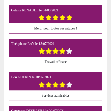
Céleste RENAULT
le
04/08/2021
Merci pour toutes ces astuces !
Théophane RAY
le
13/07/2021
Travail efficace
Lou GUERIN
le
10/07/2021
Services admirables
Constance DESHAYES
le
09/07/2021