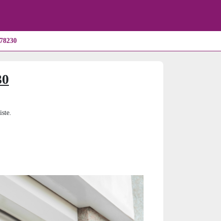
 78230
30
iste.