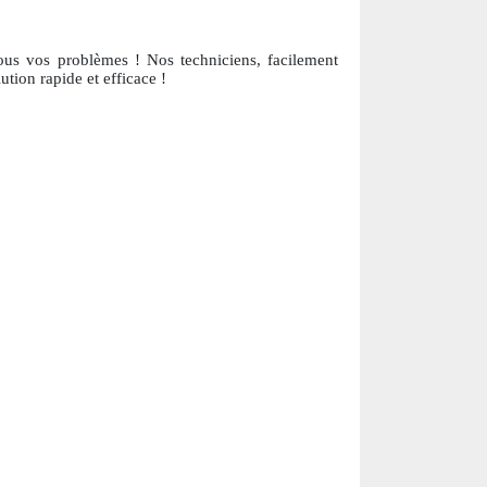
tous vos problèmes ! Nos techniciens, facile
ment
ution ra
pide et efficace !