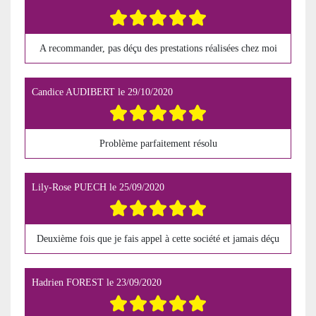
A recommander, pas déçu des prestations réalisées chez moi
Candice AUDIBERT
le
29/10/2020
Problème parfaitement résolu
Lily-Rose PUECH
le
25/09/2020
Deuxième fois que je fais appel à cette société et jamais déçu
Hadrien FOREST
le
23/09/2020