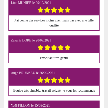
Line MUNIER
le
09/10/2021
J'ai connu des services moins cher, mais pas avec une telle
qualité
Zakaria DORE
le
28/09/2021
Exécutant très gentil
Ange BRUNEAU
le
26/09/2021
Equipe très aimable, travail soigné, je vous les recommande
Yaël FILLON
le
15/09/2021