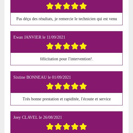
Pas déçu des résultats, je remercie le technicien qui est venu
Ewan JANVIER
le
11/09/2021
félicitation pour l'intervention!.
Sixtine BONNEAU
le
01/09/2021
Trés bonne prestation et rapiditée, l'écoute et service
Joey CLAVEL
le
26/08/2021