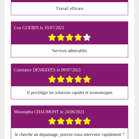
Travail efficace
Lou GUERIN
le
10/07/2021
Services admirables
Constance DESHAYES
le
09/07/2021
Il privilégie les solutions rapides et économiques
Moustapha CHAUMONT
le
24/06/2021
Je cherche un depannage, pouvez-vous intervenir rapidement ?