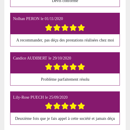
Devis conforme
Nolhan PERON
le
01/11/2020
A recommander, pas déçu des prestations réalisées chez moi
Candice AUDIBERT
le
29/10/2020
Problème parfaitement résolu
Lily-Rose PUECH
le
25/09/2020
Deuxième fois que je fais appel à cette société et jamais déçu