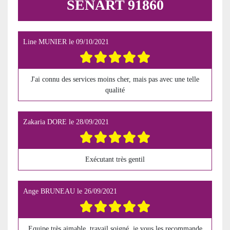
SENART 91860
Line MUNIER
le
09/10/2021
J'ai connu des services moins cher, mais pas avec une telle
qualité
Zakaria DORE
le
28/09/2021
Exécutant très gentil
Ange BRUNEAU
le
26/09/2021
Equipe très aimable, travail soigné, je vous les recommande