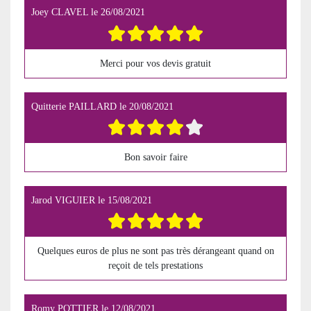
Joey CLAVEL
le
26/08/2021
Merci pour vos devis gratuit
Quitterie PAILLARD
le
20/08/2021
Bon savoir faire
Jarod VIGUIER
le
15/08/2021
Quelques euros de plus ne sont pas très dérangeant quand on
reçoit de tels prestations
Romy POTTIER
le
12/08/2021