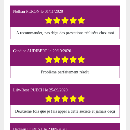
Nolhan PERON
le
01/11/2020
A recommander, pas déçu des prestations réalisées chez moi
Candice AUDIBERT
le
29/10/2020
Problème parfaitement résolu
Lily-Rose PUECH
le
25/09/2020
Deuxième fois que je fais appel à cette société et jamais déçu
Hadrien FOREST
le
23/09/2020