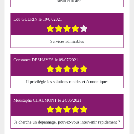
Travail efficace
Lou GUERIN
le
10/07/2021
Services admirables
Constance DESHAYES
le
09/07/2021
Il privilégie les solutions rapides et économiques
Moustapha CHAUMONT
le
24/06/2021
Je cherche un depannage, pouvez-vous intervenir rapidement ?