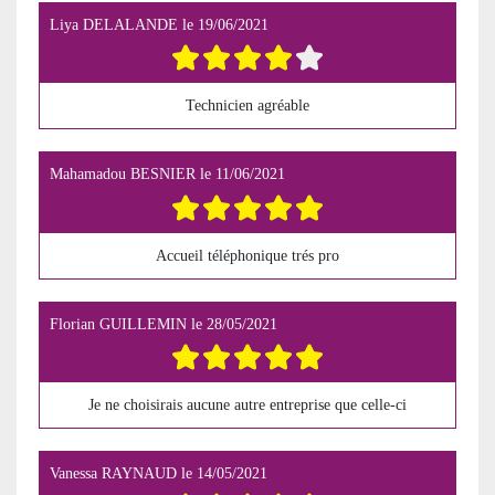
Liya DELALANDE
le
19/06/2021
Technicien agréable
Mahamadou BESNIER
le
11/06/2021
Accueil téléphonique trés pro
Florian GUILLEMIN
le
28/05/2021
Je ne choisirais aucune autre entreprise que celle-ci
Vanessa RAYNAUD
le
14/05/2021