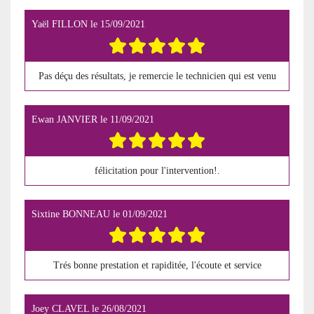
Yaël FILLON
le
15/09/2021
Pas déçu des résultats, je remercie le technicien qui est venu
Ewan JANVIER
le
11/09/2021
félicitation pour l'intervention!.
Sixtine BONNEAU
le
01/09/2021
Trés bonne prestation et rapiditée, l'écoute et service
Joey CLAVEL
le
26/08/2021