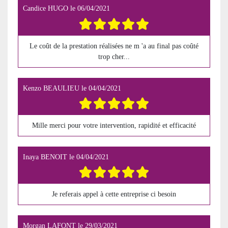
Candice HUGO
le
06/04/2021
Le coût de la prestation réalisées ne m 'a au final pas coûté
trop cher...
Kenzo BEAULIEU
le
04/04/2021
Mille merci pour votre intervention, rapidité et efficacité
Inaya BENOIT
le
04/04/2021
Je referais appel à cette entreprise ci besoin
Morgan LAFONT
le
29/03/2021