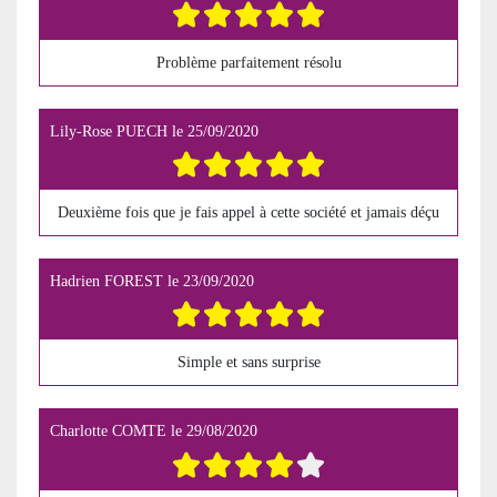
Problème parfaitement résolu
Lily-Rose PUECH
le
25/09/2020
Deuxième fois que je fais appel à cette société et jamais déçu
Hadrien FOREST
le
23/09/2020
Simple et sans surprise
Charlotte COMTE
le
29/08/2020