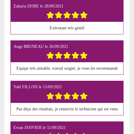
Zakaria DORE
le
28/09/2021
Exécutant très gentil
Ange BRUNEAU
le
26/09/2021
Equipe très aimable, travail soigné, je vous les recommande
Yaël FILLON
le
15/09/2021
Pas déçu des résultats, je remercie le technicien qui est venu
Ewan JANVIER
le
11/09/2021