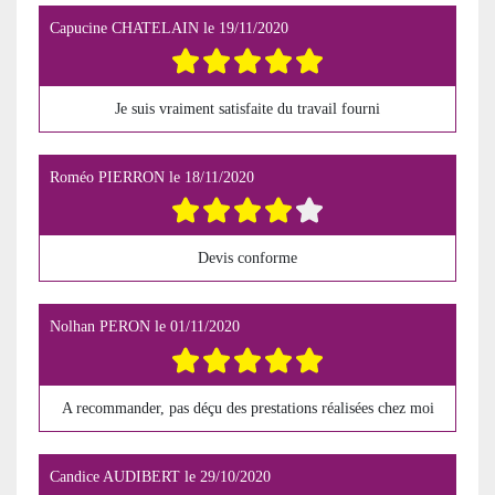
Capucine CHATELAIN
le
19/11/2020
Je suis vraiment satisfaite du travail fourni
Roméo PIERRON
le
18/11/2020
Devis conforme
Nolhan PERON
le
01/11/2020
A recommander, pas déçu des prestations réalisées chez moi
Candice AUDIBERT
le
29/10/2020