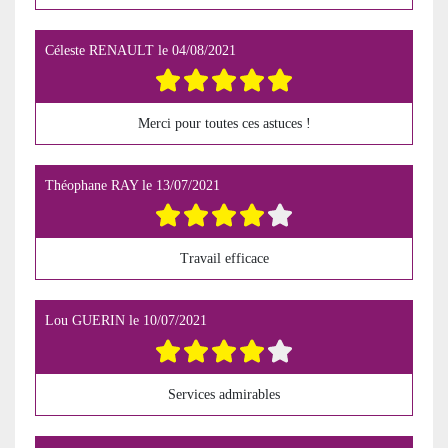
Céleste RENAULT
le
04/08/2021
Merci pour toutes ces astuces !
Théophane RAY
le
13/07/2021
Travail efficace
Lou GUERIN
le
10/07/2021
Services admirables