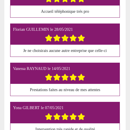
Accueil téléphonique trés pro
Florian GUILLEMIN
le
28/05/2021
Je ne choisirais aucune autre entreprise que celle-ci
Vanessa RAYNAUD
le
14/05/2021
Prestations faites au niveau de mes attentes
Yona GILBERT
le
07/05/2021
Intervention très rapide et de qualité