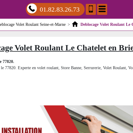
01.82.83.26.73
eblocage Volet Roulant Seine-et-Marne
>
Deblocage Volet Roulant Le C
age Volet Roulant Le Chatelet en Bri
e 77820.
 le 77820. Experte en volet roulant, Store Banne, Serrurerie, Volet Roulant, Vole