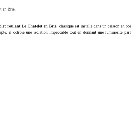
t en Brie.
olet roulant Le Chatelet en Brie
classique est installé dans un caisson en bo
té, il octroie une isolation impeccable tout en donnant une luminosité parfa