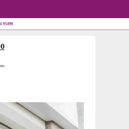
l 95490
90
ste.