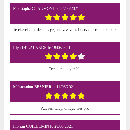
Moustapha CHAUMONT
le
24/06/2021
Je cherche un depannage, pouvez-vous intervenir rapidement ?
Liya DELALANDE
le
19/06/2021
Technicien agréable
Mahamadou BESNIER
le
11/06/2021
Accueil téléphonique trés pro
Florian GUILLEMIN
le
28/05/2021