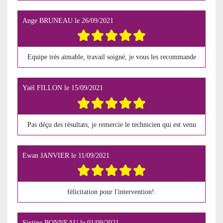
Ange BRUNEAU
le
26/09/2021
Equipe très aimable, travail soigné, je vous les recommande
Yaël FILLON
le
15/09/2021
Pas déçu des résultats, je remercie le technicien qui est venu
Ewan JANVIER
le
11/09/2021
félicitation pour l'intervention!.
Sixtine BONNEAU
le
01/09/2021