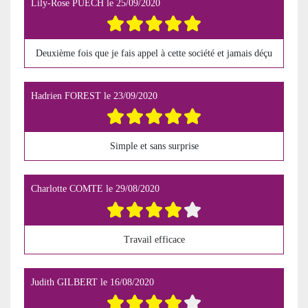
Lily-Rose PUECH
le
25/09/2020
Deuxième fois que je fais appel à cette société et jamais déçu
Hadrien FOREST
le
23/09/2020
Simple et sans surprise
Charlotte COMTE
le
29/08/2020
Travail efficace
Judith GILBERT
le
16/08/2020