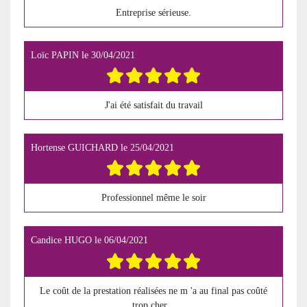
Entreprise sérieuse.
Loïc PAPIN
le
30/04/2021
J'ai été satisfait du travail
Hortense GUICHARD
le
25/04/2021
Professionnel même le soir
Candice HUGO
le
06/04/2021
Le coût de la prestation réalisées ne m 'a au final pas coûté
trop cher...