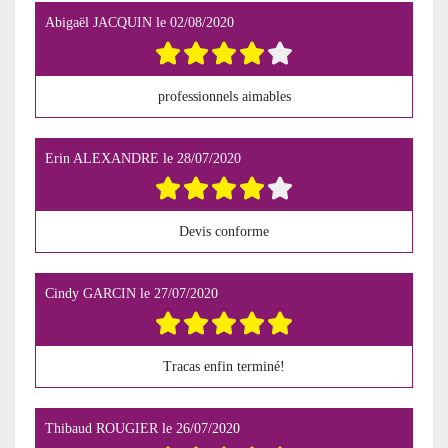
Abigaël JACQUIN
le
02/08/2020
professionnels aimables
Erin ALEXANDRE
le
28/07/2020
Devis conforme
Cindy GARCIN
le
27/07/2020
Tracas enfin terminé!
Thibaud ROUGIER
le
26/07/2020