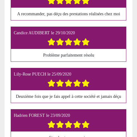
A recommander, pas déçu des prestations réalisées chez moi
Candice AUDIBERT
le
29/10/2020
Problème parfaitement résolu
Lily-Rose PUECH
le
25/09/2020
Deuxième fois que je fais appel à cette société et jamais déçu
Hadrien FOREST
le
23/09/2020