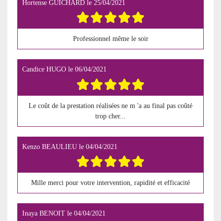
Hortense GUICHARD
le
25/04/2021
Professionnel même le soir
Candice HUGO
le
06/04/2021
Le coût de la prestation réalisées ne m 'a au final pas coûté
trop cher...
Kenzo BEAULIEU
le
04/04/2021
Mille merci pour votre intervention, rapidité et efficacité
Inaya BENOIT
le
04/04/2021