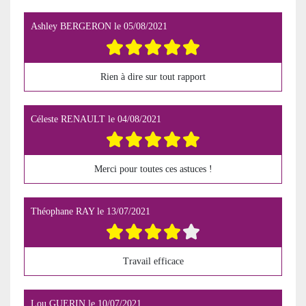
Ashley BERGERON
le
05/08/2021
Rien à dire sur tout rapport
Céleste RENAULT
le
04/08/2021
Merci pour toutes ces astuces !
Théophane RAY
le
13/07/2021
Travail efficace
Lou GUERIN
le
10/07/2021