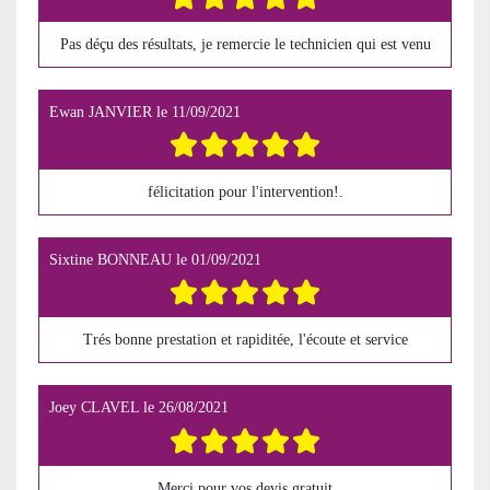
Pas déçu des résultats, je remercie le technicien qui est venu
Ewan JANVIER
le
11/09/2021
félicitation pour l'intervention!.
Sixtine BONNEAU
le
01/09/2021
Trés bonne prestation et rapiditée, l'écoute et service
Joey CLAVEL
le
26/08/2021
Merci pour vos devis gratuit