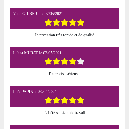
Yona GILBERT
le
07/05/2021
Intervention très rapide et de qualité
Lahna MURAT
le
02/05/2021
Entreprise sérieuse.
Loïc PAPIN
le
30/04/2021
J'ai été satisfait du travail