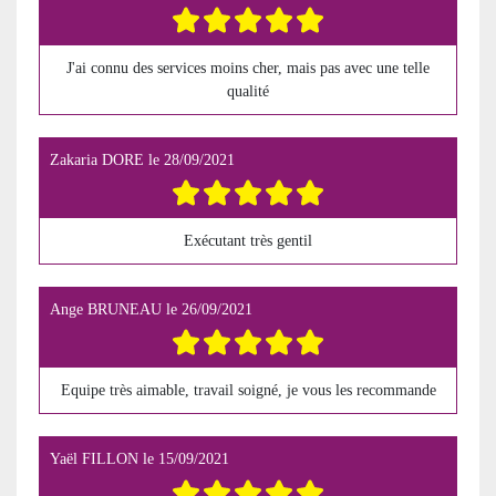
J'ai connu des services moins cher, mais pas avec une telle
qualité
Zakaria DORE
le
28/09/2021
Exécutant très gentil
Ange BRUNEAU
le
26/09/2021
Equipe très aimable, travail soigné, je vous les recommande
Yaël FILLON
le
15/09/2021