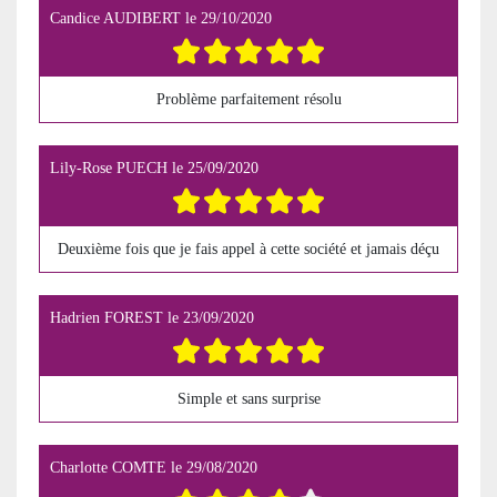
Candice AUDIBERT
le
29/10/2020
Problème parfaitement résolu
Lily-Rose PUECH
le
25/09/2020
Deuxième fois que je fais appel à cette société et jamais déçu
Hadrien FOREST
le
23/09/2020
Simple et sans surprise
Charlotte COMTE
le
29/08/2020