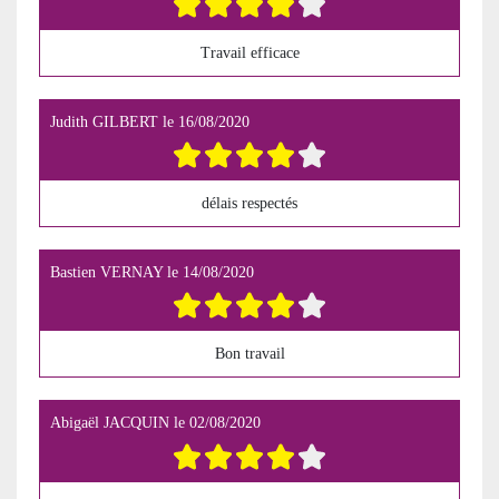
Travail efficace
Judith GILBERT
le
16/08/2020
délais respectés
Bastien VERNAY
le
14/08/2020
Bon travail
Abigaël JACQUIN
le
02/08/2020