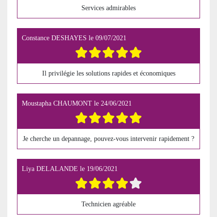
Services admirables
Constance DESHAYES
le
09/07/2021
Il privilégie les solutions rapides et économiques
Moustapha CHAUMONT
le
24/06/2021
Je cherche un depannage, pouvez-vous intervenir rapidement ?
Liya DELALANDE
le
19/06/2021
Technicien agréable