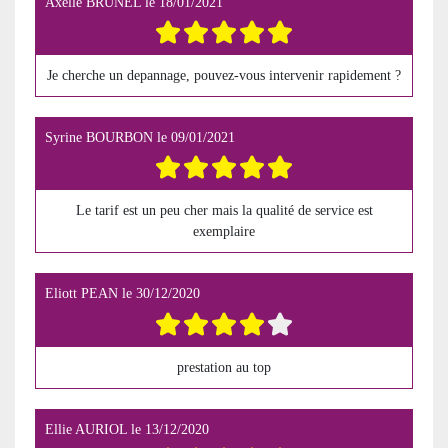
Axelle BRUNEL
le
18/01/2021
Je cherche un depannage, pouvez-vous intervenir rapidement ?
Syrine BOURBON
le
09/01/2021
Le tarif est un peu cher mais la qualité de service est
exemplaire
Eliott PEAN
le
30/12/2020
prestation au top
Ellie AURIOL
le
13/12/2020