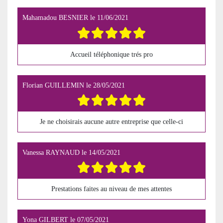
Mahamadou BESNIER
le
11/06/2021
Accueil téléphonique trés pro
Florian GUILLEMIN
le
28/05/2021
Je ne choisirais aucune autre entreprise que celle-ci
Vanessa RAYNAUD
le
14/05/2021
Prestations faites au niveau de mes attentes
Yona GILBERT
le
07/05/2021