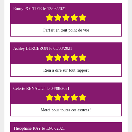
Romy POTTIER
le
12/08/2021
Parfait en tout point de vue
Ashley BERGERON
le
05/08/2021
Rien à dire sur tout rapport
Céleste RENAULT
le
04/08/2021
Merci pour toutes ces astuces !
Théophane RAY
le
13/07/2021