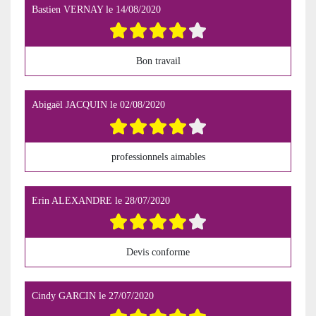
Bastien VERNAY
le
14/08/2020
Bon travail
Abigaël JACQUIN
le
02/08/2020
professionnels aimables
Erin ALEXANDRE
le
28/07/2020
Devis conforme
Cindy GARCIN
le
27/07/2020