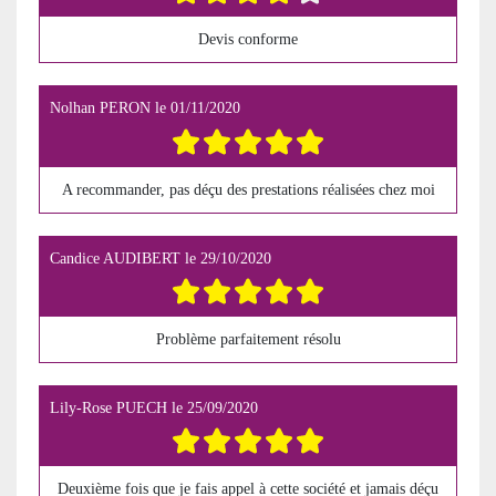
Devis conforme
Nolhan PERON
le
01/11/2020
A recommander, pas déçu des prestations réalisées chez moi
Candice AUDIBERT
le
29/10/2020
Problème parfaitement résolu
Lily-Rose PUECH
le
25/09/2020
Deuxième fois que je fais appel à cette société et jamais déçu