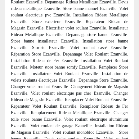
Roulant Ezanville. Depannage Rideau Metallique Ezanville. Devis
rideau metallique Ezanville. Store banne manuel Ezanville. Volet
roulant electrique pvc Ezanville. Installation Rideau Metallique
Ezanville. Store exterieur Ezanville. Reparateur Rideau de
Magasin Ezanville. Electrifier volet roulant Ezanville. Installateur
Rideau Metallique Ezanville. Depannage store banne Ezanville.
Store banne installateur Ezanville. Installation store banne
Ezanville. Storiste Ezanville. Volet roulant cassé Ezanville.
Réparation Store Ezanville. Depannage Volet Roulant Ezanville.
Installation Rideau de Fer Ezanville. Installation Volet Roulant
Ezanville. Moteur store banne somfy Ezanville. Remplacer Store
Ezanville. Installateur Volet Roulant Ezanville. Installation de
volets roulants électriques Ezanville. Depannage Store Ezanville.
Changer volet roulant Ezanville. Changement Rideau de Magasin
Ezanville. Volet roulant electrique pas cher Ezanville. Changer
Rideau de Magasin Ezanville. Remplacer Volet Roulant Ezanville.
Reparateur Volet Roulant Ezanville. Remplacer Rideau de Fer
Ezanville. Remplacement Rideau Metallique Ezanville. Changer
toile store banne Ezanville. Volet roulant electrique aluminium
Ezanville. Volet roulant de garage Ezanville. Installation Rideau
de Magasin Ezanville. Volet roulant monobloc Ezanville. Store
banne Ezanville. Devis volet roulant Ezanville. Volet roulant