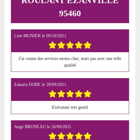
ROULANT EZANVILLE
95460
Line MUNIER
le
09/10/2021
J'ai connu des services moins cher, mais pas avec une telle
qualité
Zakaria DORE
le
28/09/2021
Exécutant très gentil
Ange BRUNEAU
le
26/09/2021