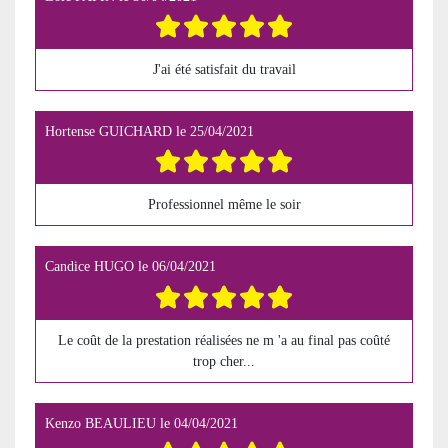
J'ai été satisfait du travail
Hortense GUICHARD
le
25/04/2021
Professionnel même le soir
Candice HUGO
le
06/04/2021
Le coût de la prestation réalisées ne m 'a au final pas coûté
trop cher...
Kenzo BEAULIEU
le
04/04/2021