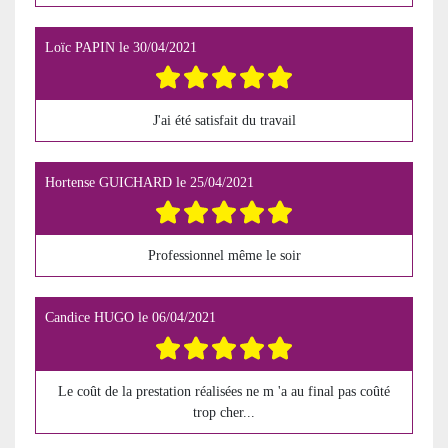
Loïc PAPIN
le
30/04/2021
J'ai été satisfait du travail
Hortense GUICHARD
le
25/04/2021
Professionnel même le soir
Candice HUGO
le
06/04/2021
Le coût de la prestation réalisées ne m 'a au final pas coûté
trop cher...