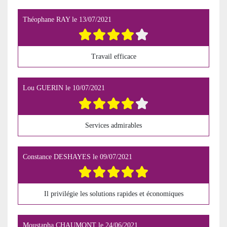
Théophane RAY
le
13/07/2021
Travail efficace
Lou GUERIN
le
10/07/2021
Services admirables
Constance DESHAYES
le
09/07/2021
Il privilégie les solutions rapides et économiques
Moustapha CHAUMONT
le
24/06/2021