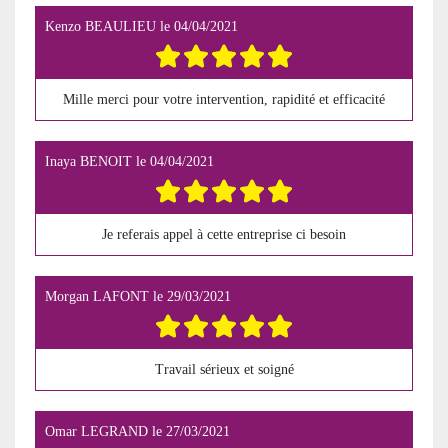
Kenzo BEAULIEU
le
04/04/2021
Mille merci pour votre intervention, rapidité et efficacité
Inaya BENOIT
le
04/04/2021
Je referais appel à cette entreprise ci besoin
Morgan LAFONT
le
29/03/2021
Travail sérieux et soigné
Omar LEGRAND
le
27/03/2021