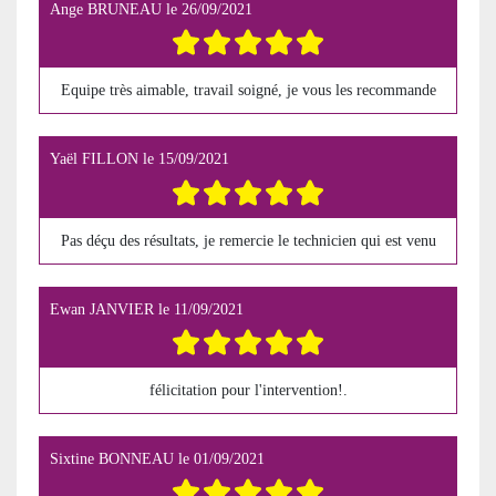
Ange BRUNEAU
le
26/09/2021
Equipe très aimable, travail soigné, je vous les recommande
Yaël FILLON
le
15/09/2021
Pas déçu des résultats, je remercie le technicien qui est venu
Ewan JANVIER
le
11/09/2021
félicitation pour l'intervention!.
Sixtine BONNEAU
le
01/09/2021