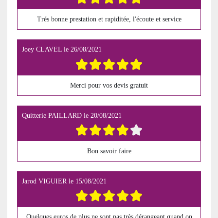
Trés bonne prestation et rapiditée, l'écoute et service
Joey CLAVEL
le
26/08/2021
Merci pour vos devis gratuit
Quitterie PAILLARD
le
20/08/2021
Bon savoir faire
Jarod VIGUIER
le
15/08/2021
Quelques euros de plus ne sont pas très dérangeant quand on