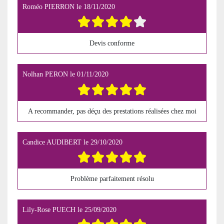
Roméo PIERRON
le
18/11/2020
Devis conforme
Nolhan PERON
le
01/11/2020
A recommander, pas déçu des prestations réalisées chez moi
Candice AUDIBERT
le
29/10/2020
Problème parfaitement résolu
Lily-Rose PUECH
le
25/09/2020