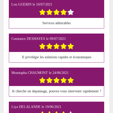
Lou GUERIN
le
10/07/2021
Services admirables
Constance DESHAYES
le
09/07/2021
Il privilégie les solutions rapides et économiques
Moustapha CHAUMONT
le
24/06/2021
Je cherche un depannage, pouvez-vous intervenir rapidement ?
Liya DELALANDE
le
19/06/2021