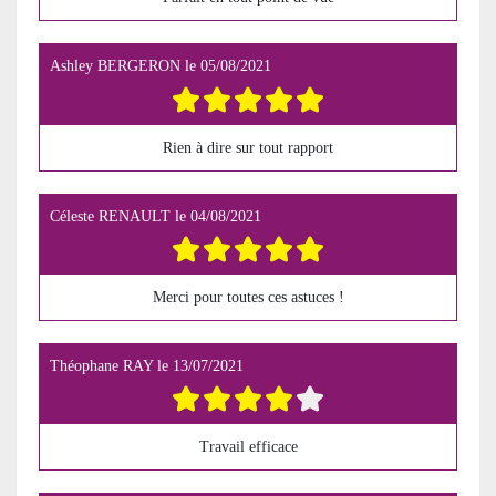
Ashley BERGERON
le
05/08/2021
Rien à dire sur tout rapport
Céleste RENAULT
le
04/08/2021
Merci pour toutes ces astuces !
Théophane RAY
le
13/07/2021
Travail efficace