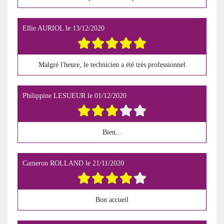
Ellie AURIOL
le
13/12/2020
Malgré l'heure, le technicien a été très professionnel
Philippine LESUEUR
le
01/12/2020
Bien...
Cameron ROLLAND
le
21/11/2020
Bon accueil