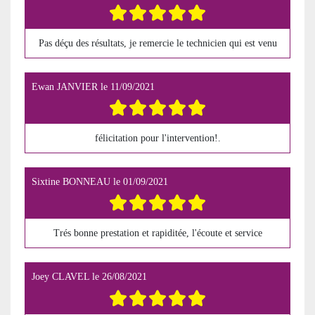
Pas déçu des résultats, je remercie le technicien qui est venu
Ewan JANVIER
le
11/09/2021
félicitation pour l'intervention!.
Sixtine BONNEAU
le
01/09/2021
Trés bonne prestation et rapiditée, l'écoute et service
Joey CLAVEL
le
26/08/2021