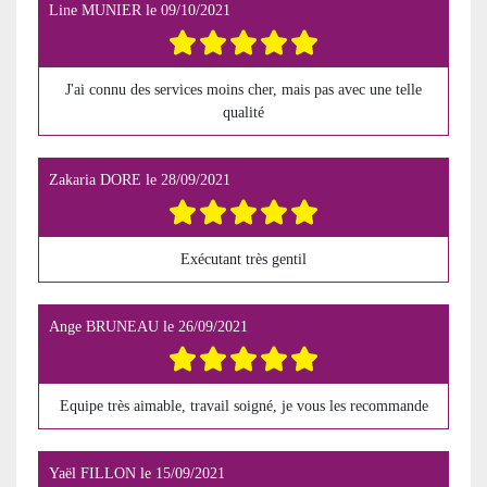
Line MUNIER
le
09/10/2021
J'ai connu des services moins cher, mais pas avec une telle
qualité
Zakaria DORE
le
28/09/2021
Exécutant très gentil
Ange BRUNEAU
le
26/09/2021
Equipe très aimable, travail soigné, je vous les recommande
Yaël FILLON
le
15/09/2021