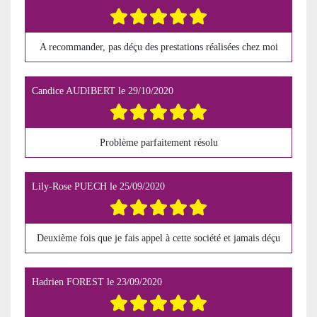
A recommander, pas déçu des prestations réalisées chez moi
Candice AUDIBERT
le
29/10/2020
Problème parfaitement résolu
Lily-Rose PUECH
le
25/09/2020
Deuxième fois que je fais appel à cette société et jamais déçu
Hadrien FOREST
le
23/09/2020