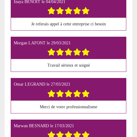
Inaya BENOIT
le
04/04/2021
Je referais appel à cette entreprise ci besoin
Morgan LAFONT
le
29/03/2021
Travail sérieux et soigné
Omar LEGRAND
le
27/03/2021
Merci de votre professionnalisme
Marwan BESNARD
le
17/03/2021