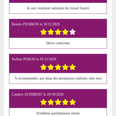
Je suis vraiment satisfaite du travail fourni
Roméo PIERRON
le
18/11/2020
Devis conforme
Nolhan PERON
le
01/11/2020
A recommander, pas déçu des prestations réalisées chez moi
Candice AUDIBERT
le
29/10/2020
Problème parfaitement résolu