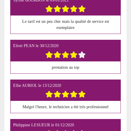
Syrine BOURBON
le
09/01/2021
Le tarif est un peu cher mais la qualité de service est
exemplaire
Eliott PEAN
le
30/12/2020
prestation au top
Ellie AURIOL
le
13/12/2020
Malgré l'heure, le technicien a été très professionnel
Philippine LESUEUR
le
01/12/2020