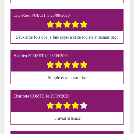
Lily-Rose PUECH
le
25/09/2020
Deuxième fois que je fais appel à cette société et jamais déçu
Hadrien FOREST
le
23/09/2020
Simple et sans surprise
Charlotte COMTE
le
29/08/2020
Travail efficace