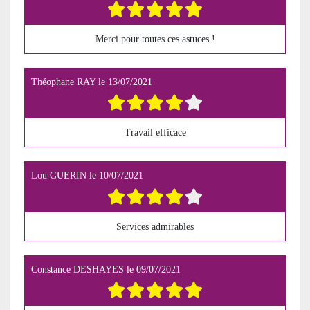
Merci pour toutes ces astuces !
Théophane RAY
le
13/07/2021
Travail efficace
Lou GUERIN
le
10/07/2021
Services admirables
Constance DESHAYES
le
09/07/2021