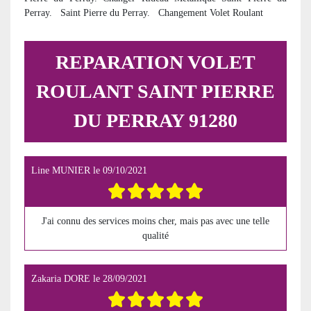
Perray.
Saint Pierre du Perray. Changement Volet Roulant
REPARATION VOLET
ROULANT SAINT PIERRE
DU PERRAY 91280
Line MUNIER
le
09/10/2021
J'ai connu des services moins cher, mais pas avec une telle
qualité
Zakaria DORE
le
28/09/2021