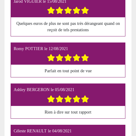
Jarod VIGUIER
le
15/08/2021
Quelques euros de plus ne sont pas très dérangeant quand on
reçoit de tels prestations
Romy POTTIER
le
12/08/2021
Parfait en tout point de vue
Ashley BERGERON
le
05/08/2021
Rien à dire sur tout rapport
Céleste RENAULT
le
04/08/2021